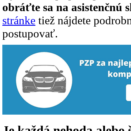
obráťte sa na asistenčnú 
stránke
tiež nájdete podrobn
postupovať.
Je každá nehoda alebo 