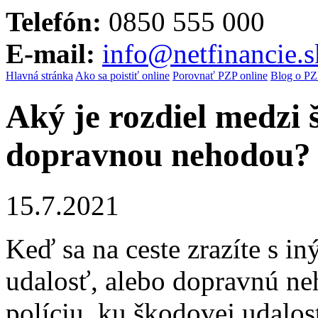
Telefón:
0850 555 000
E-mail:
info@netfinancie.s
Hlavná stránka
Ako sa poistiť online
Porovnať PZP online
Blog o PZ
Aký je rozdiel medzi
dopravnou nehodou?
15.7.2021
Keď sa na ceste zrazíte s 
udalosť, alebo dopravnú ne
políciu, ku škodovej udalosti