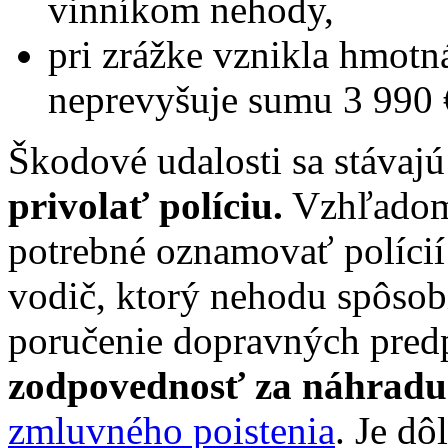
vinníkom nehody,
pri zrážke vznikla hmotn
neprevyšuje sumu 3 990 
Škodové udalosti sa stávaj
privolať políciu.
Vzhľadom n
potrebné oznamovať polícií 
vodič, ktorý nehodu spôsob
poručenie dopravných pred
zodpovednosť za náhradu
zmluvného poistenia
. Je dô