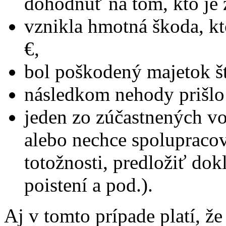
dohodnúť na tom, kto je
vznikla hmotná škoda, kt
€,
bol poškodený majetok št
následkom nehody prišlo
jeden zo zúčastnených vo
alebo nechce spolupraco
totožnosti, predložiť d
poistení a pod.).
Aj v tomto prípade platí, že